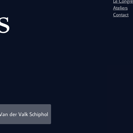
Le Congrè
s
Ateliers
Contact
Van der Valk Schiphol